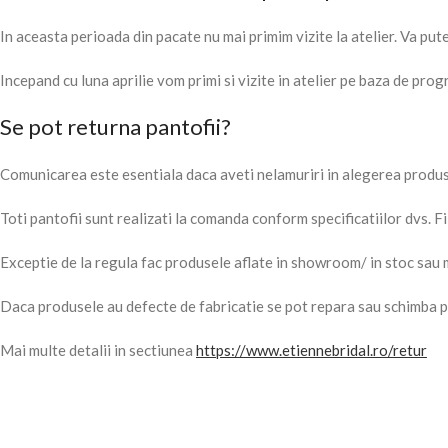
In aceasta perioada din pacate nu mai primim vizite la atelier. Va put
Incepand cu luna aprilie vom primi si vizite in atelier pe baza de pro
Se pot returna pantofii?
Comunicarea este esentiala daca aveti nelamuriri in alegerea produsu
Toti pantofii sunt realizati la comanda conform specificatiilor dvs.
Exceptie de la regula fac produsele aflate in showroom/ in stoc sau
Daca produsele au defecte de fabricatie se pot repara sau schimba p
Mai multe detalii in sectiunea
https://www.etiennebridal.ro/retur