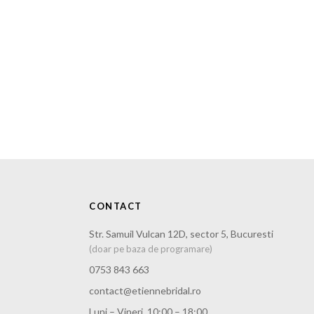
CONTACT
Str. Samuil Vulcan 12D, sector 5, Bucuresti
(doar pe baza de programare)
0753 843 663
contact@etiennebridal.ro
Luni – Vineri, 10:00 – 18:00