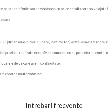
em asista telefonic sau pe whatsapp cu orice detaliu care sa va ajute 
gramare
lui (dimensiune picior, culoare, inaltime toc) astfel eliminam impreu
 Fiind produse realizate exclusiv pe comanda nu se pot returna confor
 modelele de pe care avem continuitate.
rin crearea unui produs nou.
Intrebari frecvente