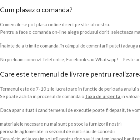
Cum plasez o comanda?
Comenzile se pot plasa online direct pe site-ul nostru.
Pentru a face o comanda on-line alege produsul dorit, selecteaza mar
Înainte de a trimite comanda, în câmpul de comentarii puteti adauga 
Nu preluam comenzi Telefonice, Facebook sau Whatsapp! – Peste ace
Care este termenul de livrare pentru realizare
Termenul este de 7-10 zile lucratoare in functie de perioada anului si
Se poate achita in procesul de comanda o
taxa de urgenta
in valoar
Daca apar situatii cand termenul de executie poate fi depasit, te vom 
materialele necesare nu mai sunt pe stoc la furnizorii nostri
perioade aglomerate in sezonul de nunti sau de concedii
Fara nicio grija gasim solutii pentru tine sau iti putem inapoi banii ra