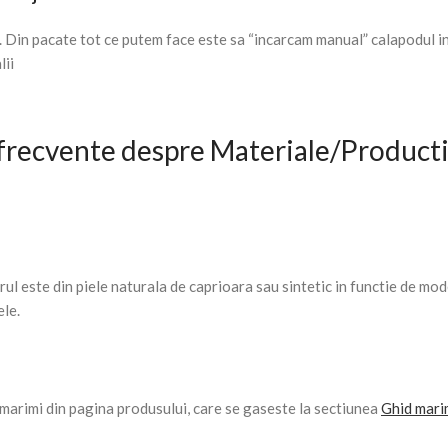
. Din pacate tot ce putem face este sa “incarcam manual” calapodul i
lii
 frecvente despre Materiale/Produc
orul este din piele naturala de caprioara sau sintetic in functie de mod
ele.
e marimi din pagina produsului, care se gaseste la sectiunea
Ghid mari