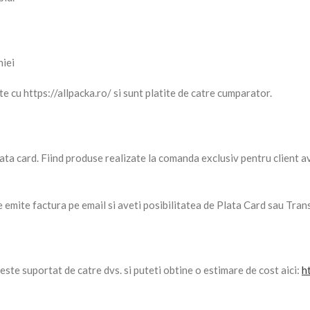
niei
 cu https://allpacka.ro/ si sunt platite de catre cumparator.
lata card. Fiind produse realizate la comanda exclusiv pentru client 
e emite factura pe email si aveti posibilitatea de Plata Card sau Tran
te suportat de catre dvs. si puteti obtine o estimare de cost aici:
h