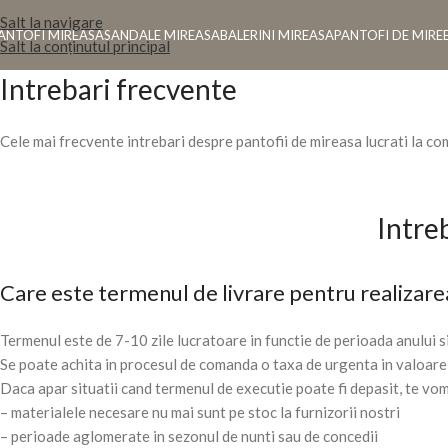
Salt la navigare
ANTOFI MIREASA
SANDALE MIREASA
BALERINI MIREASA
PANTOFI DE MIRE
Salt la conținutul principal
Intrebari frecvente
Cele mai frecvente intrebari despre pantofii de mireasa lucrati la co
Intre
Care este termenul de livrare pentru realizare
Termenul este de 7-10 zile lucratoare in functie de perioada anului si
Se poate achita in procesul de comanda o taxa de urgenta in valoare 
Daca apar situatii cand termenul de executie poate fi depasit, te vom 
– materialele necesare nu mai sunt pe stoc la furnizorii nostri
– perioade aglomerate in sezonul de nunti sau de concedii