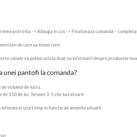
imea potrivita -> Adauga in cos -> Finalizeaza comanda – completati 
mentiuni de care sa tinem cont.
ste canale va putem asista doar cu informatii despre produsele noa
a unei pantofi la comanda?
 de volumul de lucru.
e de 150 de lei. Termen 3-5 zile lucratoare
informa in scurt timp in functie de anumite situatii
pid.