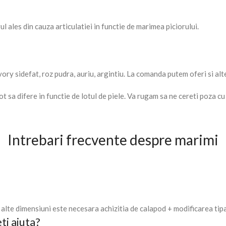
l ales din cauza articulatiei in functie de marimea piciorului.
vory sidefat, roz pudra, auriu, argintiu. La comanda putem oferi si al
pot sa difere in functie de lotul de piele. Va rugam sa ne cereti poza
Intrebari frecvente despre marimi
alte dimensiuni este necesara achizitia de calapod + modificarea tipar
ti ajuta?