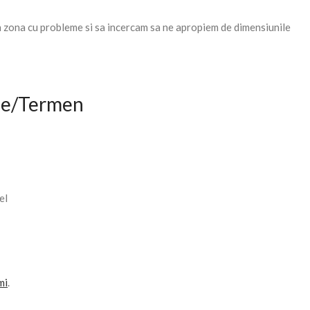
n zona cu probleme si sa incercam sa ne apropiem de dimensiunile
tie/Termen
el
mi
.