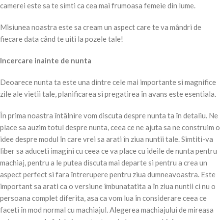
camerei este sa te simti ca cea mai frumoasa femeie din lume.
Misiunea noastra este sa cream un aspect care te va mândri de
fiecare data când te uiti la pozele tale!
Incercare inainte de nunta
Deoarece nunta ta este una dintre cele mai importante si magnifice
zile ale vietii tale, planificarea si pregatirea în avans este esentiala.
În prima noastra întâlnire vom discuta despre nunta ta în detaliu. Ne
place sa auzim totul despre nunta, ceea ce ne ajuta sa ne construim o
idee despre modul în care vrei sa arati în ziua nuntii tale. Simtiti-va
liber sa aduceti imagini cu ceea ce va place cu ideile de nunta pentru
machiaj, pentru a le putea discuta mai departe si pentru a crea un
aspect perfect si fara întrerupere pentru ziua dumneavoastra. Este
important sa arati ca o versiune îmbunatatita a în ziua nuntii ci nu o
persoana complet diferita, asa ca vom lua în considerare ceea ce
faceti în mod normal cu machiajul. Alegerea machiajului de mireasa