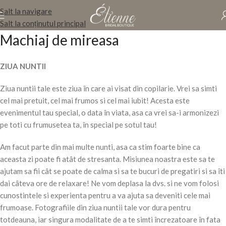
Salt la navigare
Salt la conținutul principal
Machiaj de mireasa
ZIUA NUNTII
Ziua nuntii tale este ziua în care ai visat din copilarie. Vrei sa simti
cel mai pretuit, cel mai frumos si cel mai iubit! Acesta este
evenimentul tau special, o data în viata, asa ca vrei sa-i armonizezi
pe toti cu frumusetea ta, în special pe sotul tau!
Am facut parte din mai multe nunti, asa ca stim foarte bine ca
aceasta zi poate fi atât de stresanta. Misiunea noastra este sa te
ajutam sa fii cât se poate de calma si sa te bucuri de pregatiri si sa îti
dai câteva ore de relaxare! Ne vom deplasa la dvs. si ne vom folosi
cunostintele si experienta pentru a va ajuta sa deveniti cele mai
frumoase. Fotografiile din ziua nuntii tale vor dura pentru
totdeauna, iar singura modalitate de a te simti încrezatoare în fata