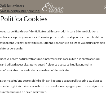
Salt la navigare
Salt la conținutul principal
Politica Cookies
Aceasta politica de confidentialitate stabileste modul în care Etienne Solutions
utilizeaza si protejeaza orice informatie pe care o furnizati pentru etiennebridal.ro
atunci când utilizati acest site web. Etienne Solutions se obliga sa va asigure protectia
datelor personale.
Daca va cerem sa furnizati anumite informatii prin care puteti fi identificat atunci
când utilizati acest site, atunci puteti fi sigur ca acesta va fi utilizat numai în
conformitate cu aceasta declaratie de confidentialitate.
Etienne Solutions poate schimba din când în când aceasta politica prin actualizarea
acestei pagini. Ar trebui sa verificati ocazional aceasta pagina pentru a va asigura ca
sunteti multumit de orice schimbare.