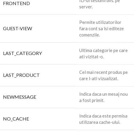
ID-ul sesiunii dvs. pe
FRONTEND
server.
Permite utilizatorilor
GUEST-VIEW
fara cont sa îsi editeze
comenzile.
Ultima categorie pe care
LAST_CATEGORY
ati vizitat-o.
Cel mai recent produs pe
LAST_PRODUCT
care l-ati vizualizat.
Indica daca un mesaj nou
NEWMESSAGE
a fost primit.
Indica daca este permisa
NO_CACHE
utilizarea cache-ului.