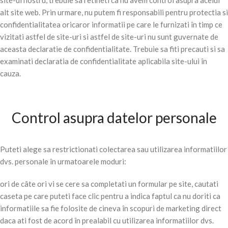
site-ul nostru, trebuie sa retineti ca nu avem control asupra acelui
alt site web. Prin urmare, nu putem fi responsabili pentru protectia si
confidentialitatea oricaror informatii pe care le furnizati în timp ce
vizitati astfel de site-uri si astfel de site-uri nu sunt guvernate de
aceasta declaratie de confidentialitate. Trebuie sa fiti precauti si sa
examinati declaratia de confidentialitate aplicabila site-ului în
cauza.
Control asupra datelor personale
Puteti alege sa restrictionati colectarea sau utilizarea informatiilor
dvs. personale în urmatoarele moduri:
ori de câte ori vi se cere sa completati un formular pe site, cautati
caseta pe care puteti face clic pentru a indica faptul ca nu doriti ca
informatiile sa fie folosite de cineva în scopuri de marketing direct
daca ati fost de acord în prealabil cu utilizarea informatiilor dvs.