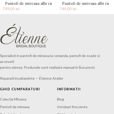
Pantofi de mireasa albi cu
Pantofi de mireasa albi cu
749,00
floare satin si accesoriu
lei
749,00
material transparent Plexi
lei
pietre Adele
Specialisti in pantofi de mireasa la comanda, pantofi de ocazie si
accesorii
pentru mirese. Produsele sunt realizate manual in Bucuresti.
Reparatii incaltaminte — Étienne Atelier
GHID CUMPARATURI
INFORMATII
Colectia Mireasa
Blog
Pantofi de mireasa
Intrebari frecvente