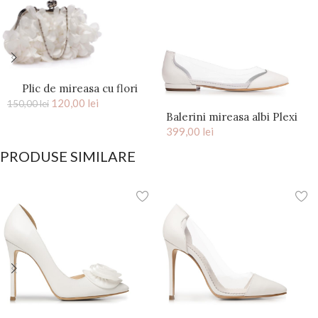
Plic de mireasa cu flori
saten Ivory Kiss
120,00
lei
150,00
lei
Balerini mireasa albi Plexi
399,00
lei
PRODUSE SIMILARE