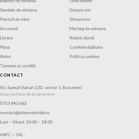
Balerini de mireasa
Ghid marimi
Sandale de mireasa
Despre noi
Pantofi de mire
Showroom
Accesorii
Machiaj de mireasa
Livrare
Relatii clienti
Plata
Confidentialitate
Retur
Politica cookies
Termeni si conditii
CONTACT
Str. Samuil Vulcan 12D, sector 5, Bucuresti
(doar pe baza de programare)
0753 843 663
contact@etiennebridal.ro
Luni – Vineri, 10:00 – 18:00
ANPC — SAL
·