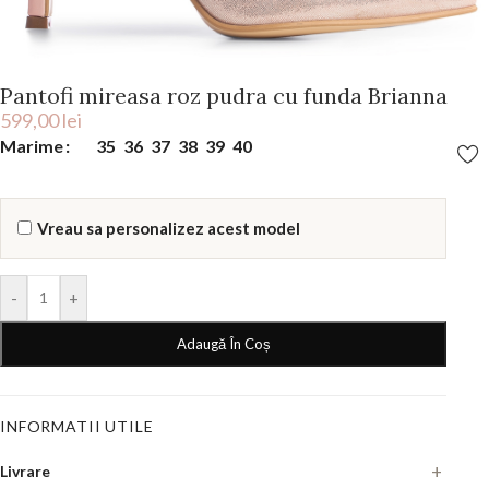
Pantofi mireasa roz pudra cu funda Brianna
599,00
lei
Marime
35
36
37
38
39
40
Vreau sa personalizez acest model
-
+
Adaugă În Coș
INFORMATII UTILE
Livrare