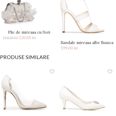
Plic de mireasa cu flori
saten Ivory Kiss
120,00
lei
150,00
lei
Sandale mireasa albe Bianca
599,00
lei
PRODUSE SIMILARE