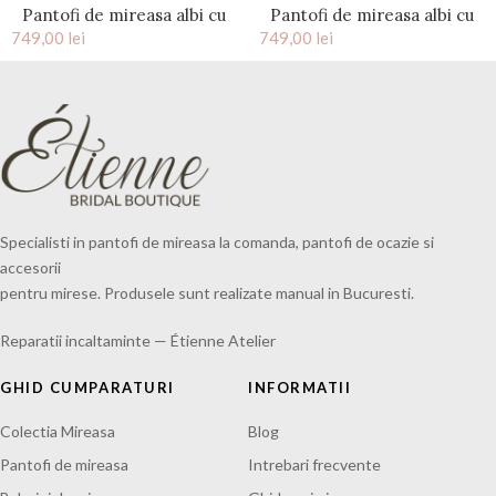
Pantofi de mireasa albi cu
Pantofi de mireasa albi cu
749,00
material transparent Plexi
lei
749,00
toc mic si accesoriu pietre
lei
cristal Celeste
Specialisti in pantofi de mireasa la comanda, pantofi de ocazie si
accesorii
pentru mirese. Produsele sunt realizate manual in Bucuresti.
Reparatii incaltaminte — Étienne Atelier
GHID CUMPARATURI
INFORMATII
Colectia Mireasa
Blog
Pantofi de mireasa
Intrebari frecvente