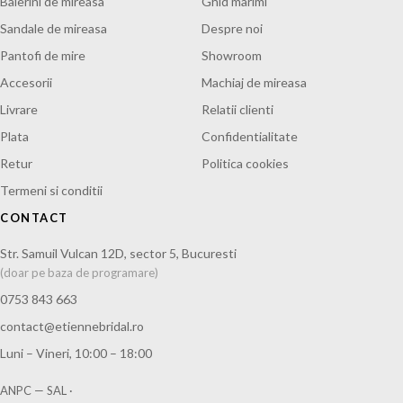
Balerini de mireasa
Ghid marimi
Sandale de mireasa
Despre noi
Pantofi de mire
Showroom
Accesorii
Machiaj de mireasa
Livrare
Relatii clienti
Plata
Confidentialitate
Retur
Politica cookies
Termeni si conditii
CONTACT
Str. Samuil Vulcan 12D, sector 5, Bucuresti
(doar pe baza de programare)
0753 843 663
contact@etiennebridal.ro
Luni – Vineri, 10:00 – 18:00
ANPC — SAL
·