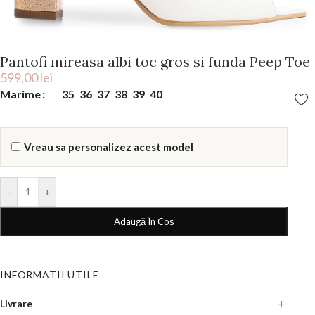
Pantofi mireasa albi toc gros si funda Peep Toe
599,00
lei
Marime
35
36
37
38
39
40
Vreau sa personalizez acest model
-
+
Adaugă În Coș
INFORMATII UTILE
Livrare