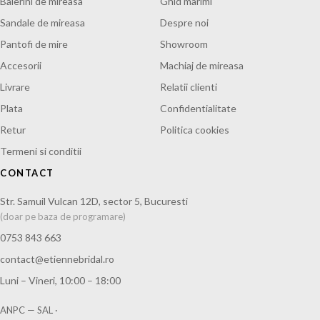
Balerini de mireasa
Ghid marimi
Sandale de mireasa
Despre noi
Pantofi de mire
Showroom
Accesorii
Machiaj de mireasa
Livrare
Relatii clienti
Plata
Confidentialitate
Retur
Politica cookies
Termeni si conditii
CONTACT
Str. Samuil Vulcan 12D, sector 5, Bucuresti
(doar pe baza de programare)
0753 843 663
contact@etiennebridal.ro
Luni – Vineri, 10:00 – 18:00
ANPC — SAL
·