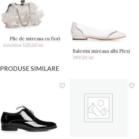
Plic de mireasa cu flori
saten Ivory Kiss
120,00
lei
150,00
lei
Balerini mireasa albi Plexi
399,00
lei
PRODUSE SIMILARE