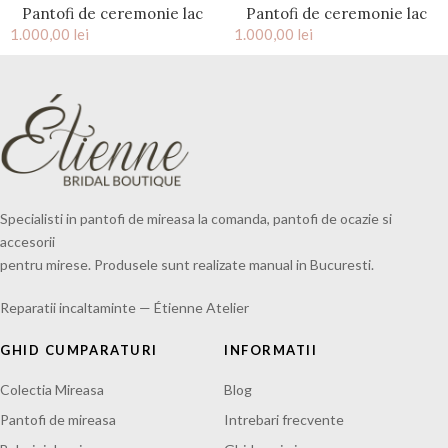
Pantofi de ceremonie lac
Pantofi de ceremonie lac
1.000,00
negru Henri
lei
1.000,00
negru Louis
lei
Specialisti in pantofi de mireasa la comanda, pantofi de ocazie si
accesorii
pentru mirese. Produsele sunt realizate manual in Bucuresti.
Reparatii incaltaminte — Étienne Atelier
GHID CUMPARATURI
INFORMATII
Colectia Mireasa
Blog
Pantofi de mireasa
Intrebari frecvente