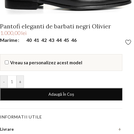
Pantofi eleganti de barbati negri Olivier
1.000,00
lei
Marime
40
41
42
43
44
45
46
Vreau sa personalizez acest model
-
+
Adaugă În Coș
INFORMATII UTILE
Livrare