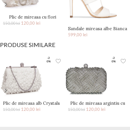
Plic de mireasa cu flori
saten Ivory Kiss
120,00
lei
150,00
lei
Sandale mireasa albe Bianca
599,00
lei
PRODUSE SIMILARE
-2
-2
0%
0%
Plic de mireasa alb Crystals
Plic de mireasa argintiu cu
120,00
lei
perle Evelyn
120,00
lei
150,00
lei
150,00
lei