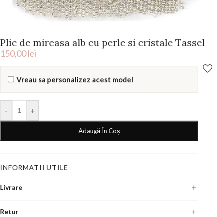
Plic de mireasa alb cu perle si cristale Tassel
150,00
lei
Vreau sa personalizez acest model
-
+
Adaugă În Coș
INFORMATII UTILE
Livrare
Fiecare pereche se executa manual, la comanda. Termenul de livrare
Retur
este de
7-10 zile lucratoare
din momentul in care confirmam