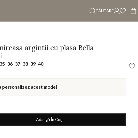
CĂUTARE
mireasa argintii cu plasa Bella
i
35
36
37
38
39
40
a personalizez acest model
Adaugă În Coș