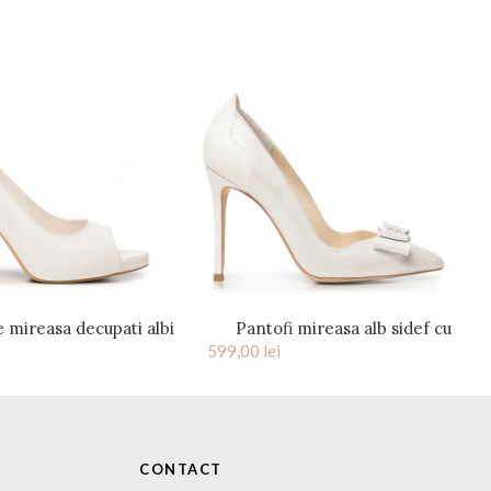
e mireasa decupati albi
Pantofi mireasa alb sidef cu
platforma Claire
599,00
lei
fundita Brianna
CONTACT