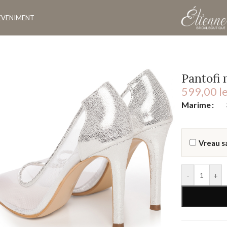
EVENIMENT
lla
Pantofi 
599,00
le
Marime
Vreau s
-
+