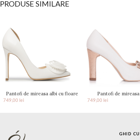
PRODUSE SIMILARE
Pantofi de mireasa albi cu floare
Pantofi de mireasa 
749,00
satin si accesoriu pietre Adele
lei
749,00
platforma si fundita 
lei
Claire
GHID C