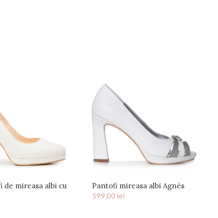
i de mireasa albi cu
Pantofi mireasa albi Agnès
rma si toc gros Elsa
599,00
lei