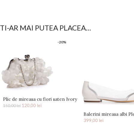
TI-AR MAI PUTEA PLACEA…
-20%
Plic de mireasa cu flori saten Ivory
120,00
Kiss
lei
150,00
lei
Balerini mireasa albi Pl
399,00
lei