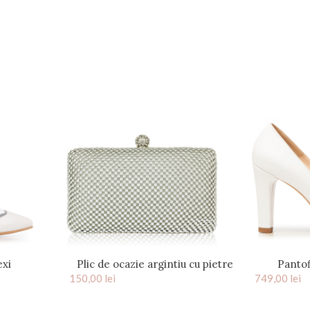
exi
Plic de ocazie argintiu cu pietre
Pantof
150,00
lei
Crystal
749,00
platfo
lei