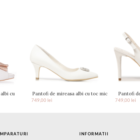
albi cu
Pantofi de mireasa albi cu toc mic
Pantofi d
rose gold
749,00
si accesoriu pietre cristal Celeste
lei
749,00
lei
cu 
UMPARATURI
INFORMATII