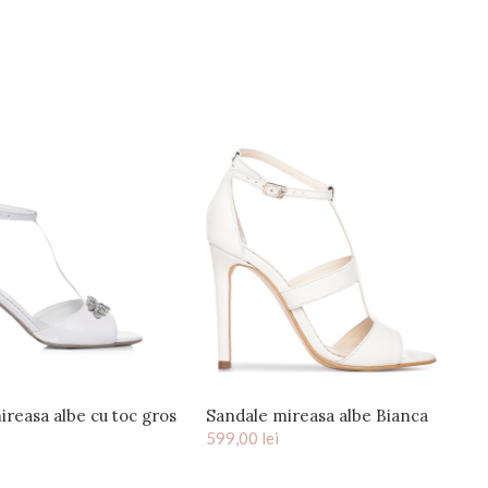
ireasa albe cu toc gros
Sandale mireasa albe Bianca
ccesoriu Peep Toe
599,00
lei