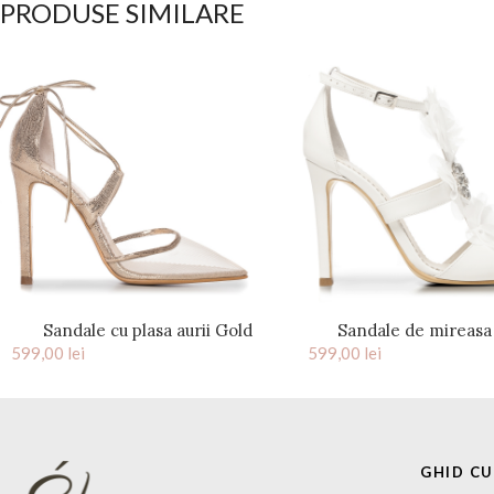
PRODUSE SIMILARE
Sandale cu plasa aurii Gold
Sandale de mireasa 
599,00
lei
Charllote
599,00
accesoriu pietre cris
lei
GHID C