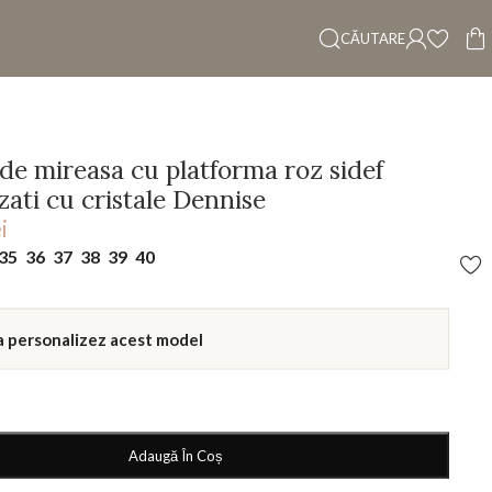
CĂUTARE
de mireasa cu platforma roz sidef
zati cu cristale Dennise
i
35
36
37
38
39
40
a personalizez acest model
Adaugă În Coș