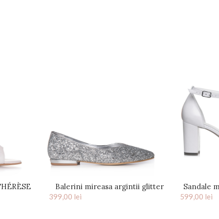
 THÉRÈSE
Balerini mireasa argintii glitter
Sandale m
ela
399,00
lei
Bijou
599,00
si a
lei