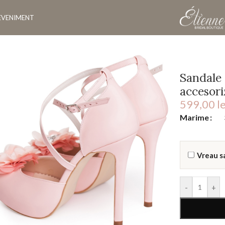
EVENIMENT
z sidef accesorizati cu cristale Dennise
Sandale 
accesori
599,00
le
Marime
Vreau s
-
+