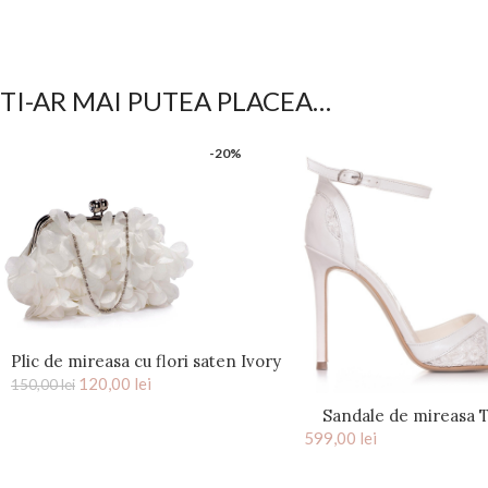
TI-AR MAI PUTEA PLACEA…
-20%
Plic de mireasa cu flori saten Ivory
120,00
Kiss
lei
150,00
lei
Sandale de mireasa
599,00
lei
100MM cu dant