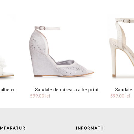
albe cu
Sandale de mireasa albe print
Sandale 
tal Bianca
599,00
dantela cu talpa ortopedica
lei
599,00
bare
lei
Angelique
UMPARATURI
INFORMATII