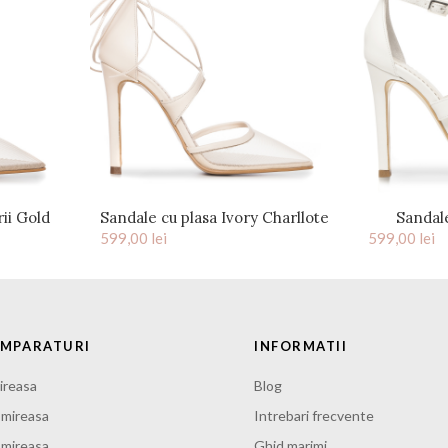
rii Gold
Sandale cu plasa Ivory Charllote
Sandal
599,00
lei
599,00
accesoriu
lei
UMPARATURI
INFORMATII
ireasa
Blog
 mireasa
Intrebari frecvente
e mireasa
Ghid marimi