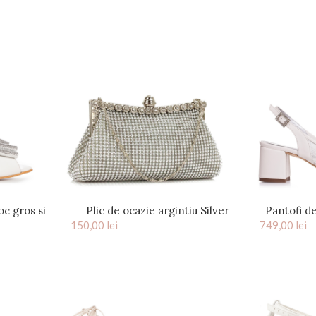
oc gros si
Plic de ocazie argintiu Silver
Pantofi d
ep Toe
150,00
lei
Denisse
749,00
toc 
lei