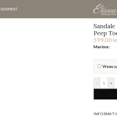
EVENIMENT
i funda rose gold Peep Toe
Sandale 
Peep To
599,00
le
Marime
Vreau s
-
+
INFORMATII