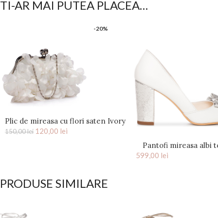
TI-AR MAI PUTEA PLACEA…
-20%
Plic de mireasa cu flori saten Ivory
120,00
Kiss
lei
150,00
lei
Pantofi mireasa albi t
599,00
funda argintie Pe
lei
PRODUSE SIMILARE