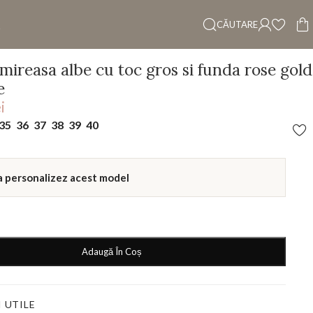
CĂUTARE
mireasa albe cu toc gros si funda rose gold
e
i
35
36
37
38
39
40
a personalizez acest model
Adaugă În Coș
 UTILE