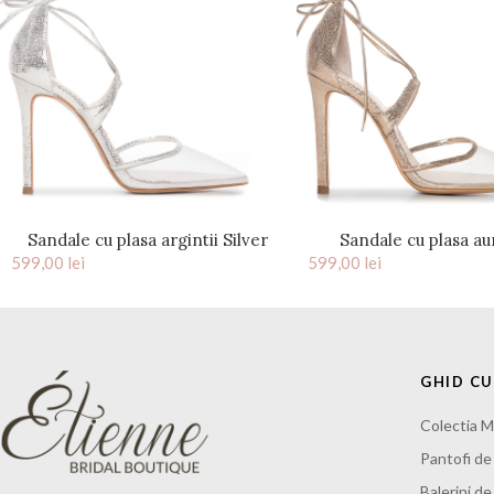
Sandale cu plasa argintii Silver
Sandale cu plasa au
599,00
lei
Charllote
599,00
lei
Charllote
GHID C
Colectia M
Pantofi de
Balerini d