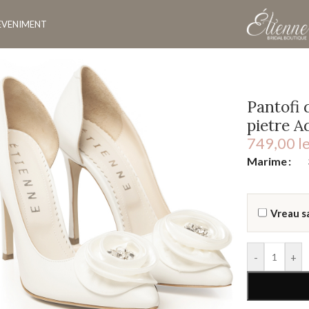
EVENIMENT
tin si accesoriu pietre Adele
Pantofi 
pietre A
749,00
le
Marime
Vreau s
-
+