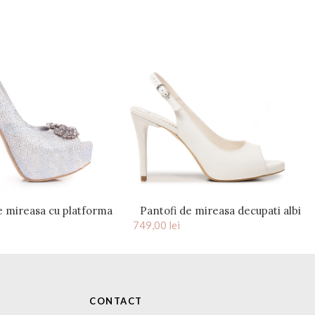
e mireasa cu platforma
Pantofi de mireasa decupati albi
nt alb accesorizati cu
749,00
lei
cu platforma Claire
ristale Brigitte
CONTACT