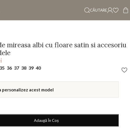
CĂUTARE
de mireasa albi cu floare satin si accesoriu
dele
i
35
36
37
38
39
40
a personalizez acest model
Adaugă În Coș