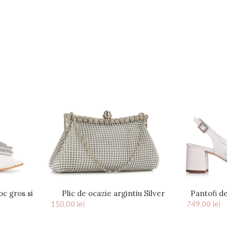
oc gros si
Plic de ocazie argintiu Silver
Pantofi d
ep Toe
150,00
lei
Denisse
749,00
toc 
lei