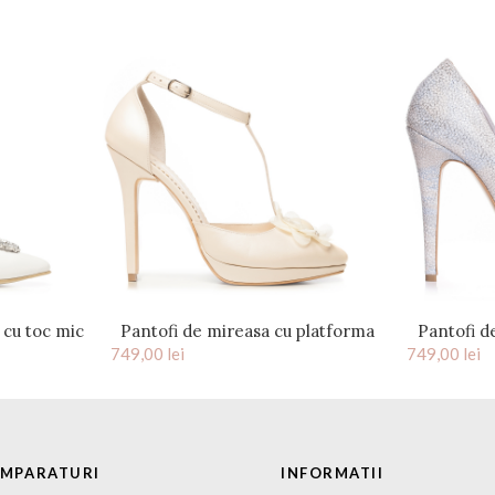
 cu toc mic
Pantofi de mireasa cu platforma
Pantofi d
tal Celeste
749,00
lei
ivory perlat Sophia
749,00
snake pri
lei
c
UMPARATURI
INFORMATII