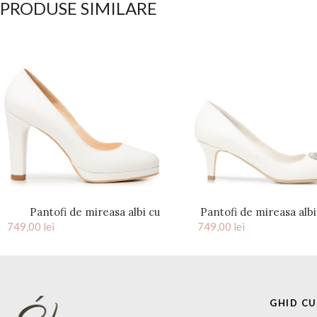
PRODUSE SIMILARE
Pantofi de mireasa albi cu
Pantofi de mireasa albi
749,00
platforma si toc gros Elsa
lei
749,00
si accesoriu pietre cris
lei
GHID C