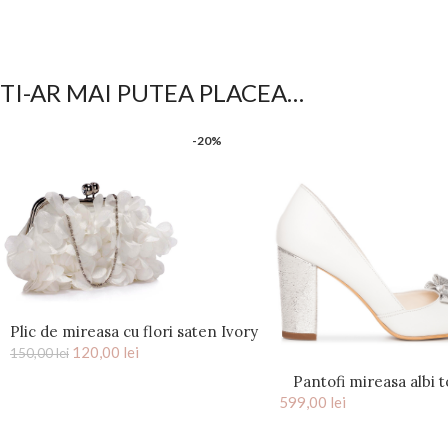
TI-AR MAI PUTEA PLACEA…
-20%
Plic de mireasa cu flori saten Ivory
120,00
Kiss
lei
150,00
lei
Pantofi mireasa albi t
599,00
funda argintie Pe
lei