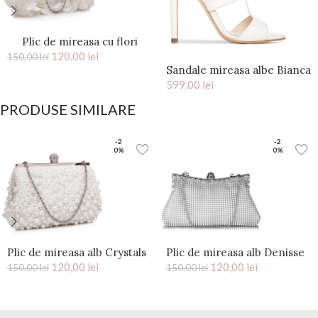
Plic de mireasa cu flori
saten Ivory Kiss
120,00
lei
150,00
lei
Sandale mireasa albe Bianca
599,00
lei
PRODUSE SIMILARE
-2
-2
0%
0%
Plic de mireasa alb Crystals
Plic de mireasa alb Denisse
120,00
lei
120,00
lei
150,00
lei
150,00
lei