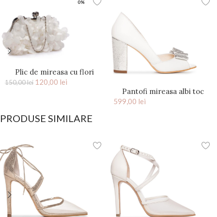
0%
Plic de mireasa cu flori
saten Ivory Kiss
120,00
lei
150,00
lei
Pantofi mireasa albi toc
599,00
gros si funda argintie Peep
lei
Toe
PRODUSE SIMILARE