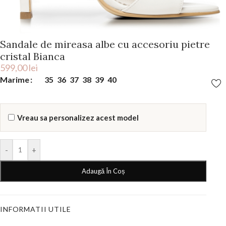
Sandale de mireasa albe cu accesoriu pietre
cristal Bianca
599,00
lei
Marime
35
36
37
38
39
40
Vreau sa personalizez acest model
-
+
Adaugă În Coș
INFORMATII UTILE