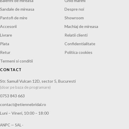
Balerini de mireasa
Ghid marimi
Sandale de mireasa
Despre noi
Pantofi de mire
Showroom
Accesorii
Machiaj de mireasa
Livrare
Relatii clienti
Plata
Confidentialitate
Retur
Politica cookies
Termeni si conditii
CONTACT
Str. Samuil Vulcan 12D, sector 5, Bucuresti
(doar pe baza de programare)
0753 843 663
contact@etiennebridal.ro
Luni – Vineri, 10:00 – 18:00
ANPC — SAL
·