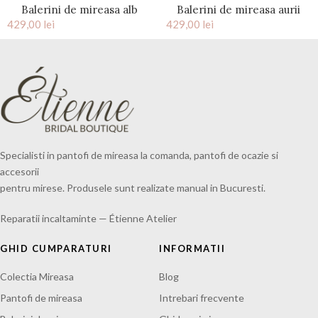
Balerini de mireasa alb
Balerini de mireasa aurii
429,00
perlat cu funda satin si
lei
429,00
accesorizati Alice
lei
accesoriu pietre cristal Alice
Specialisti in pantofi de mireasa la comanda, pantofi de ocazie si
accesorii
pentru mirese. Produsele sunt realizate manual in Bucuresti.
Reparatii incaltaminte — Étienne Atelier
GHID CUMPARATURI
INFORMATII
Colectia Mireasa
Blog
Pantofi de mireasa
Intrebari frecvente