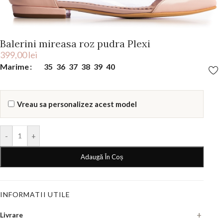
Balerini mireasa roz pudra Plexi
399,00
lei
Marime
35
36
37
38
39
40
Vreau sa personalizez acest model
-
+
Adaugă În Coș
INFORMATII UTILE
Livrare