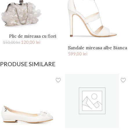
Plic de mireasa cu flori
saten Ivory Kiss
120,00
lei
150,00
lei
Sandale mireasa albe Bianca
599,00
lei
PRODUSE SIMILARE