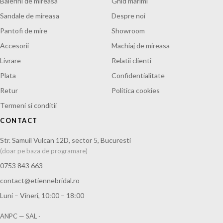
Balerini de mireasa
Ghid marimi
Sandale de mireasa
Despre noi
Pantofi de mire
Showroom
Accesorii
Machiaj de mireasa
Livrare
Relatii clienti
Plata
Confidentialitate
Retur
Politica cookies
Termeni si conditii
CONTACT
Str. Samuil Vulcan 12D, sector 5, Bucuresti
(doar pe baza de programare)
0753 843 663
contact@etiennebridal.ro
Luni – Vineri, 10:00 – 18:00
ANPC — SAL
·