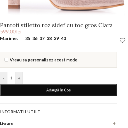
Pantofi stiletto roz sidef cu toc gros Clara
599,00
lei
Marime
35
36
37
38
39
40
Vreau sa personalizez acest model
-
+
Adaugă În Coș
INFORMATII UTILE
Livrare