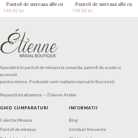
Pantofi de mireasa albi cu
Pantofi de mireasa albi cu
749,00
platforma si fundita rose
lei
749,00
toc mic si accesoriu pietre
lei
gold Claire
cristal Celeste
Specialisti in pantofi de mireasa la comanda, pantofi de ocazie si
accesorii
pentru mirese. Produsele sunt realizate manual in Bucuresti.
Reparatii incaltaminte — Étienne Atelier
GHID CUMPARATURI
INFORMATII
Colectia Mireasa
Blog
Pantofi de mireasa
Intrebari frecvente