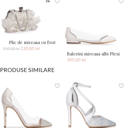
0%
Plic de mireasa cu flori
saten Ivory Kiss
120,00
lei
150,00
lei
Balerini mireasa albi Plexi
399,00
lei
PRODUSE SIMILARE