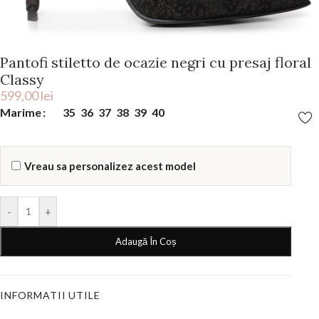
Pantofi stiletto de ocazie negri cu presaj floral
Classy
599,00
lei
Marime
35
36
37
38
39
40
Vreau sa personalizez acest model
-
+
Adaugă În Coș
INFORMATII UTILE