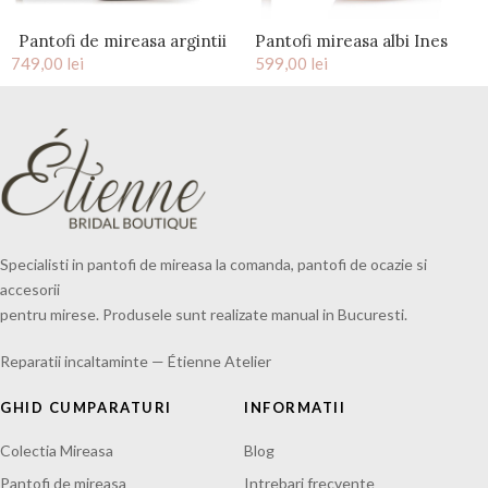
Pantofi de mireasa argintii
Pantofi mireasa albi Ines
749,00
flower print Plexi
lei
599,00
lei
Specialisti in pantofi de mireasa la comanda, pantofi de ocazie si
accesorii
pentru mirese. Produsele sunt realizate manual in Bucuresti.
Reparatii incaltaminte — Étienne Atelier
GHID CUMPARATURI
INFORMATII
Colectia Mireasa
Blog
Pantofi de mireasa
Intrebari frecvente