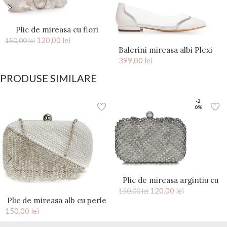
Plic de mireasa cu flori
saten Ivory Kiss
120,00
lei
150,00
lei
Balerini mireasa albi Plexi
399,00
lei
PRODUSE SIMILARE
-2
0%
Plic de mireasa argintiu cu
perle Evelyn
120,00
lei
150,00
lei
Plic de mireasa alb cu perle
150,00
si cristale Tassel
lei