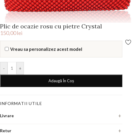
Plic de ocazie rosu cu pietre Crystal
150,00
lei
Vreau sa personalizez acest model
-
+
Adaugă În Coș
INFORMATII UTILE
Livrare
Fiecare pereche se executa manual, la comanda. Termenul de livrare
Retur
este de
7-10 zile lucratoare
din momentul in care confirmam