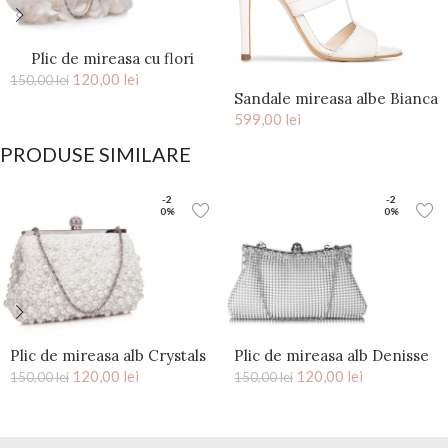
Plic de mireasa cu flori
saten Ivory Kiss
120,00
lei
150,00
lei
Sandale mireasa albe Bianca
599,00
lei
PRODUSE SIMILARE
-2
-2
0%
0%
Plic de mireasa alb Crystals
Plic de mireasa alb Denisse
120,00
lei
120,00
lei
150,00
lei
150,00
lei