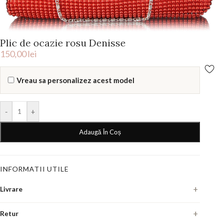
Plic de ocazie rosu Denisse
150,00
lei
Vreau sa personalizez acest model
-
+
Adaugă În Coș
INFORMATII UTILE
Livrare
Fiecare pereche se executa manual, la comanda. Termenul de livrare
Retur
este de
7-10 zile lucratoare
din momentul in care confirmam