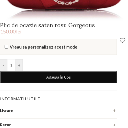
Plic de ocazie saten rosu Gorgeous
150,00
lei
Vreau sa personalizez acest model
-
+
Adaugă În Coș
INFORMATII UTILE
Livrare
Fiecare pereche se executa manual, la comanda. Termenul de livrare
Retur
este de
7-10 zile lucratoare
din momentul in care confirmam