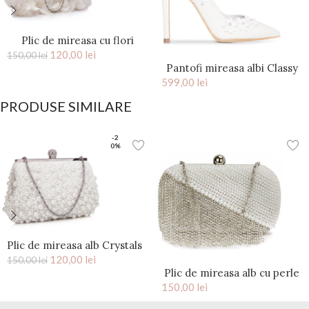
Plic de mireasa cu flori
saten Ivory Kiss
120,00
lei
150,00
lei
Pantofi mireasa albi Classy
599,00
lei
Flower
PRODUSE SIMILARE
-2
0%
Plic de mireasa alb Crystals
120,00
lei
150,00
lei
Plic de mireasa alb cu perle
150,00
si cristale Tassel
lei