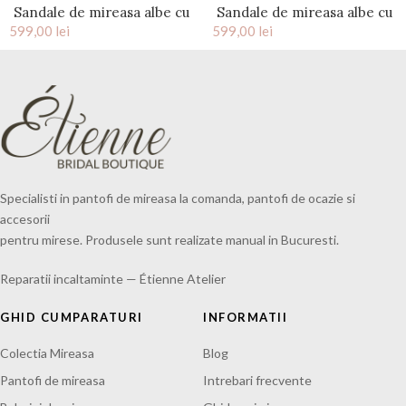
Sandale de mireasa albe cu
Sandale de mireasa albe cu
599,00
accesoriu pietre cristal
lei
599,00
strasuri pe glezna Bellamy
lei
Bianca
Specialisti in pantofi de mireasa la comanda, pantofi de ocazie si
accesorii
pentru mirese. Produsele sunt realizate manual in Bucuresti.
Reparatii incaltaminte — Étienne Atelier
GHID CUMPARATURI
INFORMATII
Colectia Mireasa
Blog
Pantofi de mireasa
Intrebari frecvente