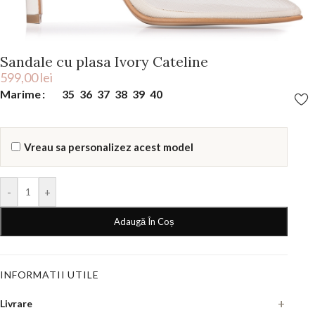
Sandale cu plasa Ivory Cateline
599,00
lei
Marime
35
36
37
38
39
40
Vreau sa personalizez acest model
-
+
Adaugă În Coș
INFORMATII UTILE
Livrare