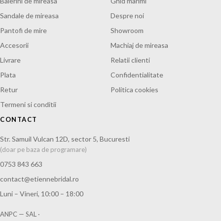
Balerini de mireasa
Ghid marimi
Sandale de mireasa
Despre noi
Pantofi de mire
Showroom
Accesorii
Machiaj de mireasa
Livrare
Relatii clienti
Plata
Confidentialitate
Retur
Politica cookies
Termeni si conditii
CONTACT
Str. Samuil Vulcan 12D, sector 5, Bucuresti
(doar pe baza de programare)
0753 843 663
contact@etiennebridal.ro
Luni – Vineri, 10:00 – 18:00
ANPC — SAL
·