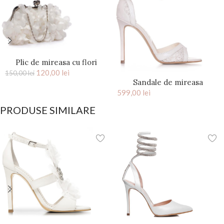
Plic de mireasa cu flori
saten Ivory Kiss
120,00
lei
150,00
lei
Sandale de mireasa
THÉRÈSE 100MM cu dantela
599,00
lei
PRODUSE SIMILARE