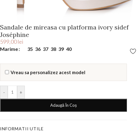
Sandale de mireasa cu platforma ivory sidef
Joséphine
599,00
lei
Marime
35
36
37
38
39
40
Vreau sa personalizez acest model
-
+
Adaugă În Coș
INFORMATII UTILE