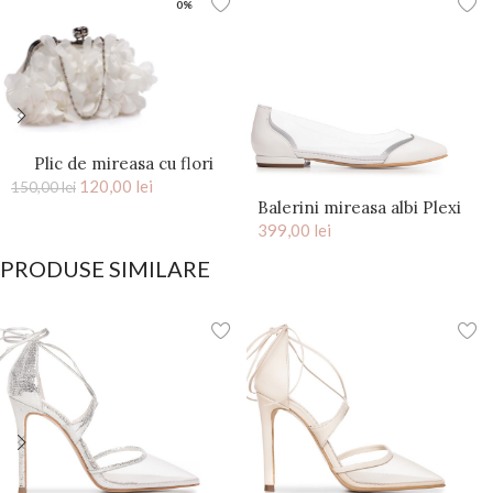
0%
Plic de mireasa cu flori
saten Ivory Kiss
120,00
lei
150,00
lei
Balerini mireasa albi Plexi
399,00
lei
PRODUSE SIMILARE