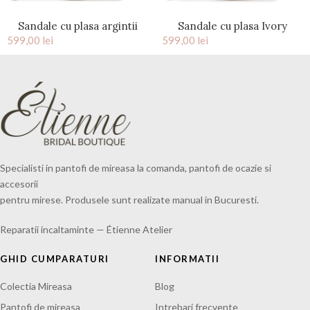
Sandale cu plasa argintii
Sandale cu plasa Ivory
599,00
Silver Charllote
lei
599,00
lei
Charllote
Specialisti in pantofi de mireasa la comanda, pantofi de ocazie si
accesorii
pentru mirese. Produsele sunt realizate manual in Bucuresti.
Reparatii incaltaminte — Étienne Atelier
GHID CUMPARATURI
INFORMATII
Colectia Mireasa
Blog
Pantofi de mireasa
Intrebari frecvente