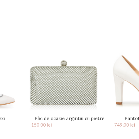
exi
Plic de ocazie argintiu cu pietre
Pantof
150,00
lei
Crystal
749,00
platfo
lei