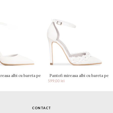
reasa albi cu bareta pe
Pantofi mireasa albi cu bareta pe
glezna Chloe
599,00
glezna Chloe Flower
lei
CONTACT