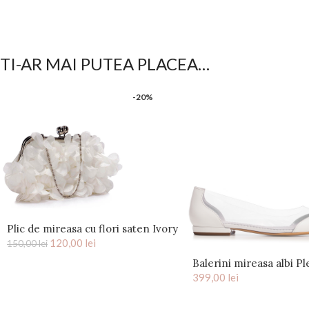
TI-AR MAI PUTEA PLACEA…
-20%
Plic de mireasa cu flori saten Ivory
120,00
Kiss
lei
150,00
lei
Balerini mireasa albi Pl
399,00
lei