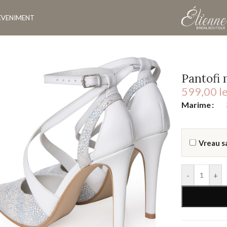
EVENIMENT
Pantofi 
599,00
le
Marime
Vreau s
-
+