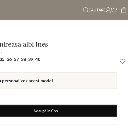
CĂUTARE
mireasa albi Ines
i
35
36
37
38
39
40
a personalizez acest model
Adaugă În Coș