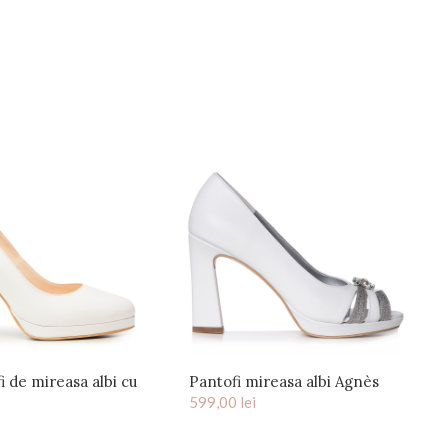
i de mireasa albi cu
Pantofi mireasa albi Agnès
rma si toc gros Elsa
599,00
lei