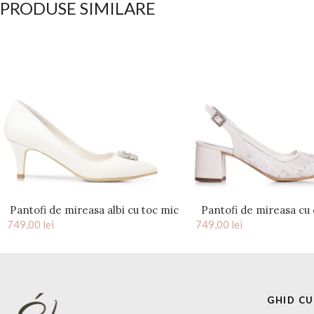
PRODUSE SIMILARE
Pantofi de mireasa albi cu toc mic
Pantofi de mireasa cu 
749,00
si accesoriu pietre cristal Celeste
lei
749,00
toc mic 5 cm Ana
lei
GHID C