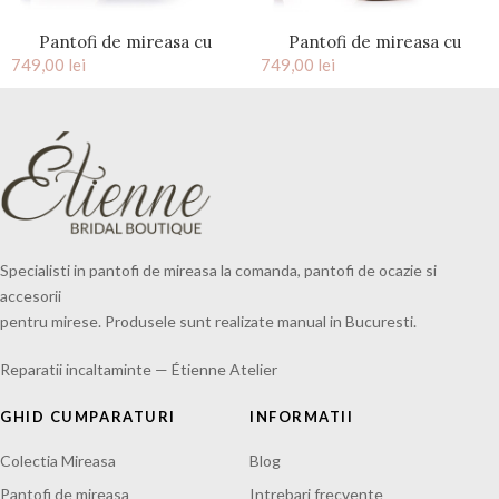
Pantofi de mireasa cu
Pantofi de mireasa cu
749,00
platforma bleu ciel cu
lei
749,00
platforma snake print alb
lei
cristale Estelle
accesorizati cu cristale
Brigitte
Specialisti in pantofi de mireasa la comanda, pantofi de ocazie si
accesorii
pentru mirese. Produsele sunt realizate manual in Bucuresti.
Reparatii incaltaminte — Étienne Atelier
GHID CUMPARATURI
INFORMATII
Colectia Mireasa
Blog
Pantofi de mireasa
Intrebari frecvente