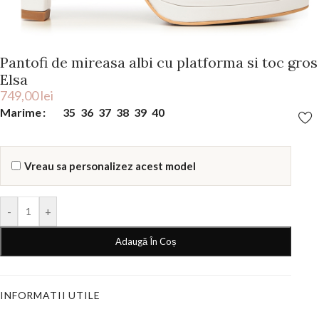
Pantofi de mireasa albi cu platforma si toc gros
Elsa
749,00
lei
Marime
35
36
37
38
39
40
Vreau sa personalizez acest model
-
+
Adaugă În Coș
INFORMATII UTILE