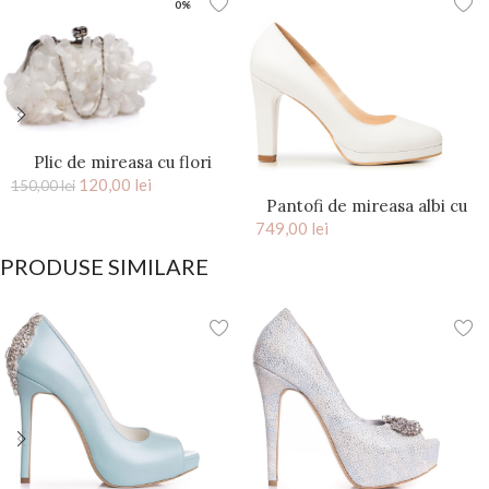
0%
Plic de mireasa cu flori
saten Ivory Kiss
120,00
lei
150,00
lei
Pantofi de mireasa albi cu
749,00
platforma si toc gros Elsa
lei
PRODUSE SIMILARE